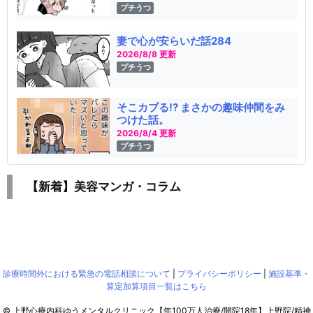
プチうつ
妻で心が安らいだ話284
2026/8/8 更新
プチうつ
そこカブる!? まさかの趣味仲間をみ
つけた話。
2026/8/4 更新
プチうつ
【新着】美容マンガ・コラム
診療時間外における緊急の電話相談について
|
プライバシーポリシー
|
施設基準・
算定加算項目一覧はこちら
©
上野心療内科ゆうメンタルクリニック【年100万人治療/開院18年】上野院/精神