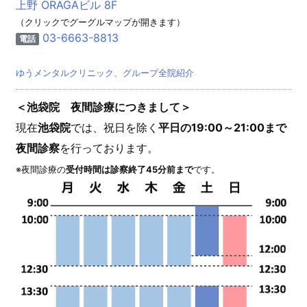
上野 ORAGAビル 8F
（クリックでグーグルマップが開きます）
03-6663-8813
電話
ゆうメンタルクリニック、グループ全院紹介
＜池袋院 夜間診療につきまして＞
現在
池袋院
では、祝日を除く
平日の19:00～21:00まで
夜間診察
を行っております。
※夜間診療の
受付時間は診察終了45分前まで
です。